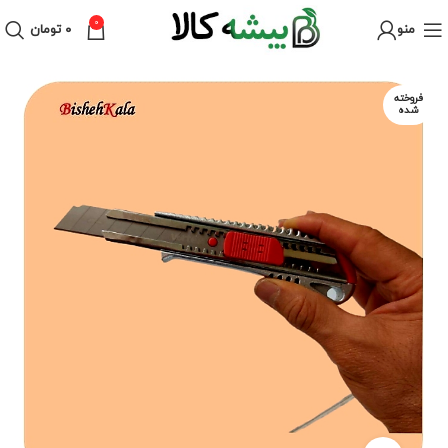
0
منو
۰
تومان
فروخته
شده