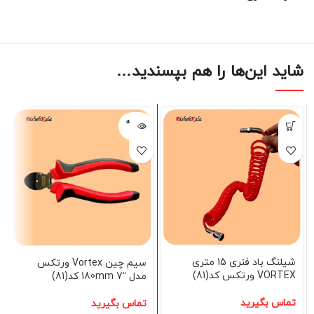
شاید این‌ها را هم بپسندید…
فروخته
شده
شیلنگ باد فنری 15 متری
سیم چین Vortex ورتکس
VORTEX ورتکس کد(81)
مدل “7 180mm کد(81)
تماس بگیرید
تماس بگیرید