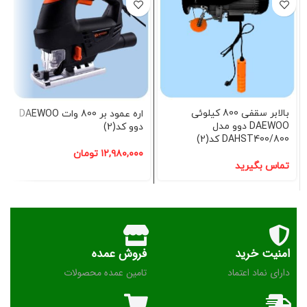
بالابر سقفی 800 کیلوئی
اره عمود بر 800 وات DAEWOO
DAEWOO دوو مدل
دوو کد(2)
DAHST400/800 کد(2)
۱۲,۹۸۰,۰۰۰
تومان
تماس بگیرید
امنیت خرید
فروش عمده
دارای نماد اعتماد
تامین عمده محصولات