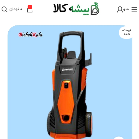
0
منو
۰
تومان
فروخته
شده