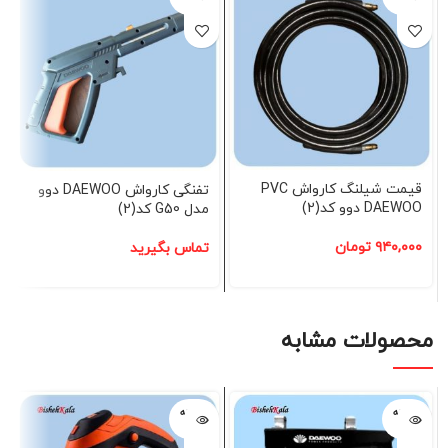
شده
شده
قیمت شیلنگ کارواش PVC
تفنگی کارواش DAEWOO دوو
DAEWOO دوو کد(2)
مدل G50 کد(2)
۹۴۰,۰۰۰
تومان
تماس بگیرید
محصولات مشابه
فروخته
فروخته
شده
شده