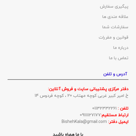
پیگیری سفارش
علاقه مندی ها
سفارشات شما
قوانین و مقررات
درباره ما
تماس با ما
آدرس و تلفن
دفتر مرکزی پشتیبانی سایت و فروش آنلاین:
خ امیر کبیر غربی کوچه مهتاب 20 ، کوچه فردوس 14
تلفن :
01132332261
ارتباط مستقیم:
09111127177
ایمیل دفتر:
BishehKala@gmail.com
با ما همراه باشید