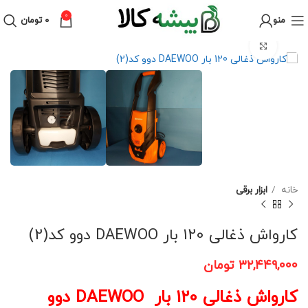
0
منو
۰
تومان
برای بزرگنمایی کلیک کنید
خانه
ابزار برقی
کارواش ذغالی 120 بار DAEWOO دوو کد(2)
۳۲,۴۴۹,۰۰۰
تومان
کارواش ذغالی 120 بار DAEWOO دوو