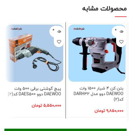
محصولات مشابه
فروخته
فروخته
شده
شده
بتن کن 4 شیار 1500 وات
پیچ گوشتی برقی 500 وات
DAEWOO دوو مدل DARH32
DAEWOO دوو DAES500 کد(2)
کد(2)
۵,۵۵۰,۰۰۰
تومان
۹,۸۵۰,۰۰۰
تومان