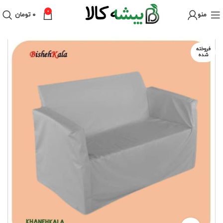
0
منو
۰
تومان
فروخته
شده