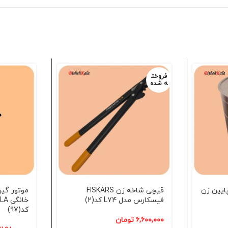
فروخت
ه شده
4 لیتری پایین زن
قیچی شاخه زن FISKARS
فیسکارس مدل L74 کد(2)
کد(97)
۶,۶۰۰,۰۰۰
تومان