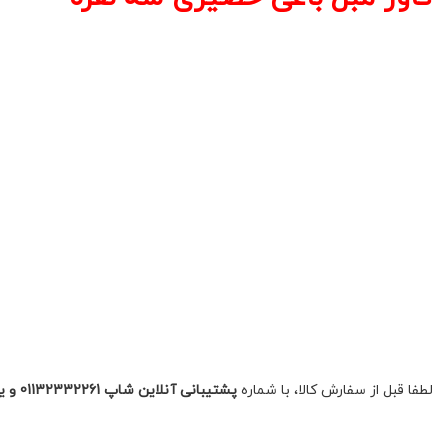
لطفا قبل از سفارش کالا، با شماره
پشتیبانی آنلاین شاپ 01132332261 و یا 09392337177 جهت زمان ارسال کالا