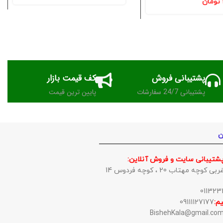
تومان
پشتیبانی فروش
کف قیمت بازار
پشتیبانی 24/7 سفارشات
پایین ترین قیمت
ن
پشتیبانی سایت و فروش آنلاین:
وچه مهتاب 20 ، کوچه فردوس 14
م:
09111127177