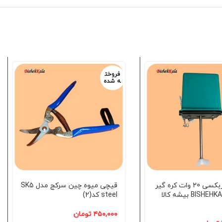
فروخت
ه شده
موتور گیربکسی 20 وات کره گیر
قیچی میوه چین سرکج مدل SK5
خانگی BISHEHKALA بیشه کالا
steel کد(2)
۴۵۰,۰۰۰
تومان