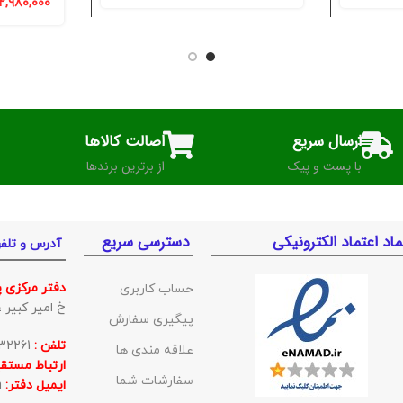
۲,۹۸۰,۰۰۰
ارسال سریع
اصالت کالاها
با پست و پیک
از برترین برندها
ماد اعتماد الکترونیکی
دسترسی سریع
آدرس و تلف
دفتر مرکزی 
حساب کاربری
خ امیر کبیر غربی ک
پیگیری سفارش
تلفن :
01132332261
علاقه مندی ها
ارتباط مستقی
سفارشات شما
ایمیل دفتر:
BishehKala@gmail.com