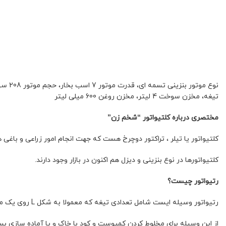
تیغه، مخزن سوخت 4 لیتر، مخزن روغن 600 میلی لیتر
مختصری درباره کلتیواتور “شخم زن”
کلتیواتور یا تیلر ، تراکتور دوچرخ هست که جهت انجام امور زراعی و باغی
کلتیواتورها در نوع بنزینی و دیزل هم اکنون در بازار وجود دارند.
رتیواتور چیست؟
رتیواتور وسیله ایست شامل تعدادی تیغه که معمولا به شکل L روی یک محور نصب شده اند و این وسیله در انتهای کلتیواتور قرار دارد.
از این وسیله برای مخلوط کردن کمپوست و کود با خاک و یا آماده سازی 