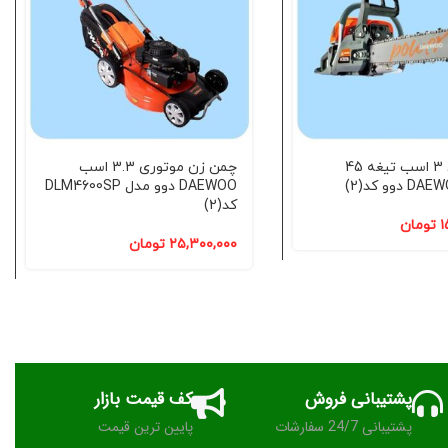
اره بنزینی 3 اسب تیغه 45
چمن زن موتوری 3.3 اسب
DAEWOO دوو مدل DLM4600SP
کد(2)
۱
تومان
۲۵,۳۰۰,۰۰۰
تومان
پشتیبانی فروش
کف قیمت بازار
پشتیبانی 24/7 سفارشات
پایین ترین قیمت