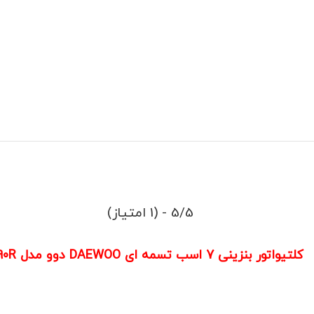
5/5 - (1 امتیاز)
کلتیواتور بنزینی 7 اسب تسمه ای DAEWOO دوو مدل DAT7090R کد(2)