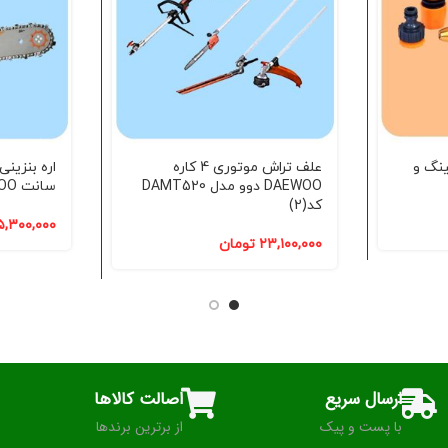
ینگ و
علف تراش موتوری 4 کاره
DAEWOO دوو مدل DAMT520
سانت DAEWOO دوو کد(2)
کد(2)
۵,۳۰۰,۰۰۰
۲۳,۱۰۰,۰۰۰
تومان
ارسال سریع
اصالت کالاها
با پست و پیک
از برترین برندها