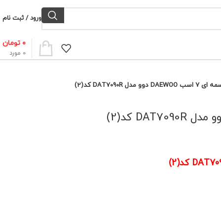
ورود / ثبت نام
۰
تومان
0
مورد
مدل DAT7090R کد(2)