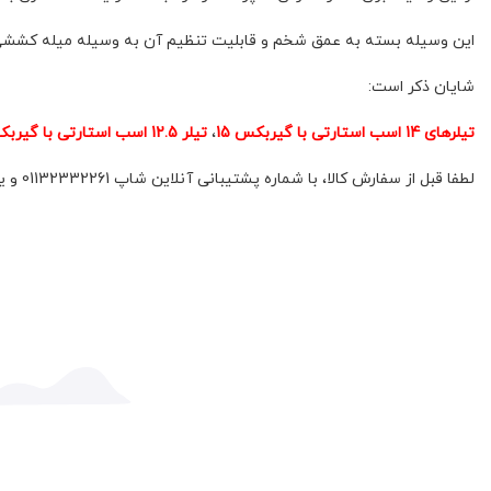
این وسیله بسته به عمق شخم و قابلیت تنظیم آن به وسیله میله کششی انته
شایان ذکر است:
تیلرهای 14 اسب استارتی با گیربکس 15
،
تیلر 12.5 اسب استارتی با گیربکس 15
لطفا قبل از سفارش کالا، با شماره پشتیبانی آنلاین شاپ 01132332261 و یا 09392337177 هماهنگ فرمائید.