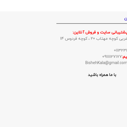
ن
پشتیبانی سایت و فروش آنلاین:
وچه مهتاب 20 ، کوچه فردوس 14
م:
09111127177
با ما همراه باشید