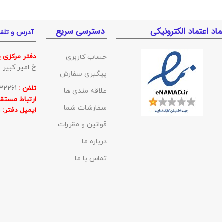
ماد اعتماد الکترونیکی
دسترسی سریع
آدرس و تلف
دفتر مرکزی 
حساب کاربری
خ امیر کبیر غربی ک
پیگیری سفارش
تلفن :
01132332261
علاقه مندی ها
ارتباط مستقی
سفارشات شما
ایمیل دفتر:
BishehKala@gmail.com
قوانین و مقررات
درباره ما
تماس با ما