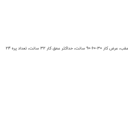
نوع موتور بنزینی تسمه ای، قدرت موتور 7 اسب بخار، حجم موتور 208 سی سی، نوع موتور 4 زمانه OHV هوا خنک، مجهز به یک،دنده جلو و یک دنده عقب، عرض کار 30-60-90 سانت، حداکثر عمق کار 32 سانت، تعداد پره 24