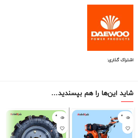
اشتراک گذاری:
شاید این‌ها را هم بپسندید…
فروخته
فروخته
شده
شده