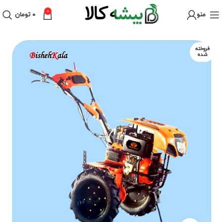
0
منو
۰
تومان
فروخته
شده