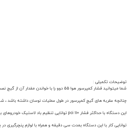
توضیحات تکمیلی :
شما میتوانید فشار کمپرسور هوا 55 دوو را با خواندن مقدار آن از گیج نصب شده بر روی کمپرسور بخوانید .
چنانچه عقربه های گیج کمپرسور در طول عملیات نوسان داشته باشد ، شما 
این دستگاه با حداکثر فشار 110 pci توانایی تنظیم باد لاستیک خودروهای بالای 1500cc را بسهولت دارد
توانایی کار با این دستگاه بمدت سی دقیقه و همراه با لوازم پنچرگیری در یک پکیج کیف BMC باکس تقدیم