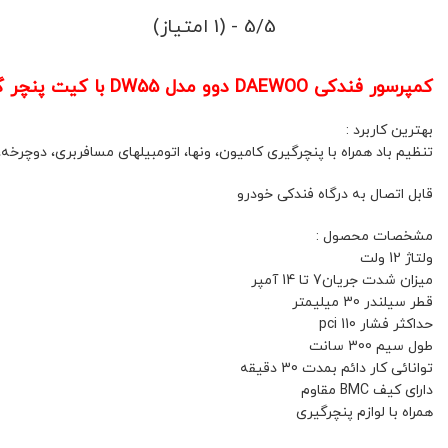
5/5 - (1 امتیاز)
کمپرسور فندکی DAEWOO دوو مدل DW55 با کیت پنچر گیری کد(2)
بهترین کاربرد :
تنظیم باد همراه با پنچرگیری کامیون، ونها، اتومبیلهای مسافربری، دوچرخه،
قابل اتصال به درگاه فندکی خودرو
مشخصات محصول :
ولتاژ 12 ولت
میزان شدت جریان7 تا 14 آمپر
قطر سیلندر 30 میلیمتر
حداکثر فشار 110 pci
طول سیم 300 سانت
توانائی کار دائم بمدت 30 دقیقه
دارای کیف BMC مقاوم
همراه با لوازم پنچرگیری