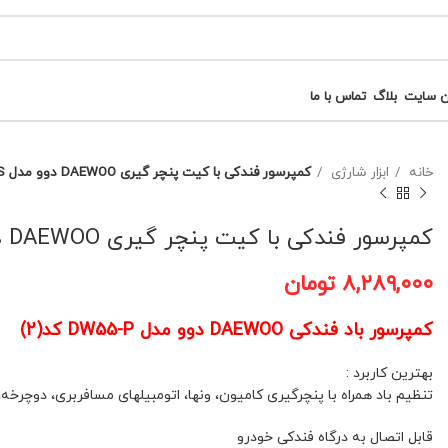
ن سایت
بلاگ
تماس با ما
خانه
ابزار شارژی
کمپرسور فندکی با کیت پنچر گیری DAEWOO دوو مدل DW55PLUS کد(2)
کمپرسور فندکی با کیت پنچر گیری DAEWOO دوو مدل DW55PLUS کد(2)
۸,۲۸۹,۰۰۰
تومان
کمپرسور باد فندکی DAEWOO دوو مدل DW55-P کد(2)
بهترین کاربرد :
تنظیم باد همراه با پنچرگیری کامیون، ونها، اتومبیلهای مسافربری، دوچرخه،
قابل اتصال به درگاه فندکی خودرو