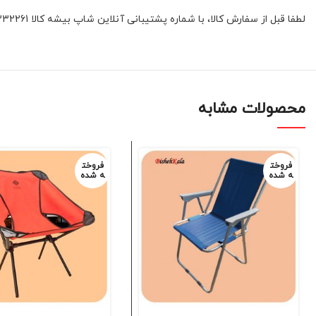
لطفا قبل از سفارش کالا، با شماره پشتیبانی آنلاین شاپ بیشه کالا 01132332261 و یا 09392337177 هماهنگ فرمائید
محصولات مشابه
فروخت
فروخت
ه شده
ه شده