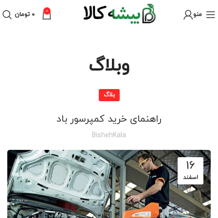
0
منو
۰
تومان
وبلاگ
بلاگ
راهنمای خرید کمپرسور باد
BishehKala
16
اسفند