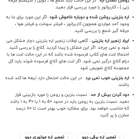
روشن نشدن اره
: در این حالت باید شمع ها ، کویل ( سیستم جرقه
زنی ) ، کاربراتور را مورد بررسی قرار دهید.
اره بنزینی روشن شده و دوباره خاموش شود
: اگر این مورد برای ما به
وجود آمد مواردی همچون کاربراتور ، فیلتر سوخت و فیلتر هوا ،
جرقه گیر شمع را بررسی کنید.
ایراد زنجیر اره بنزینی :
گاهی اوقات زنجیر اره بنزینی دچار مشکل می
شود و نمی چرخد. اگر این مشکل را پیدا کردید. کلاچ را بررسی کنید
احتمالا لنت های کلاپ فرسوده شده باشد که در این حالت لنت ها با
درام کلاچ درگیر نمی شود. اگر لنت های کلاچ فرسوده شوند باید کل
مجموعه کلاچ تعویض شود.
اره بنزینی خوب نمی برد
: در این حالت احتمال دارد تیغه ها کند شده
باشند.
دود کردن بیش از حد
: نسبت بنزین و روغن را مورد بازبینی قرار
دهید. نسبت بنزین به روغن باید در حدود 50 به 1 یا 40 به 1 باشد
که مناسب خواهد بود. برای عملکرد خوب بهتر است تا 80 درصد
مخزن را پر کنید.
تعمیر اره برقی دوو
تعمیر اره موتوری دوو