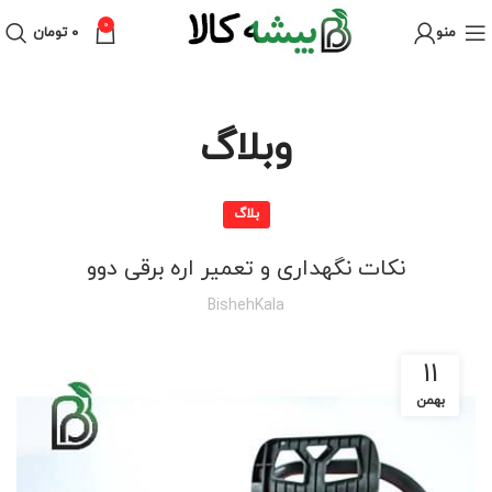
0
منو
۰
تومان
وبلاگ
بلاگ
نکات نگهداری و تعمیر اره برقی دوو
BishehKala
11
بهمن