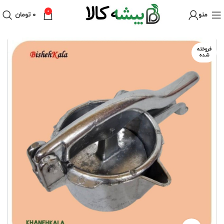
0
منو
۰
تومان
فروخته
شده