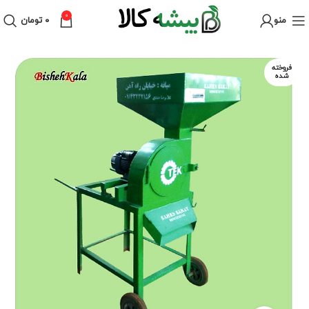
0
منو
۰
تومان
فروخته
شده