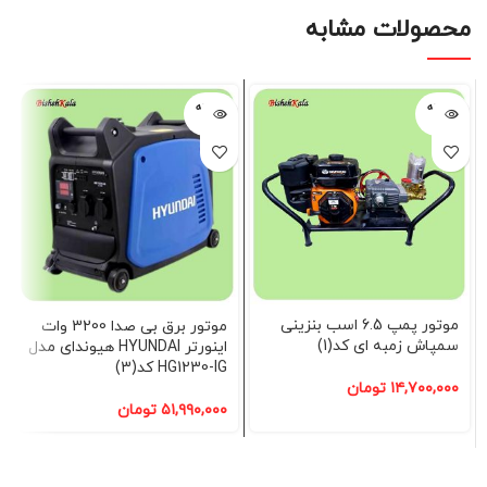
محصولات مشابه
فروخته
فروخته
شده
شده
موتور پمپ 6.5 اسب بنزینی
موتور برق بی صدا 3200 وات
سمپاش زمبه ای کد(1)
اینورتر HYUNDAI هیوندای مدل
HG1230-IG کد(3)
۱۴,۷۰۰,۰۰۰
تومان
۵۱,۹۹۰,۰۰۰
تومان