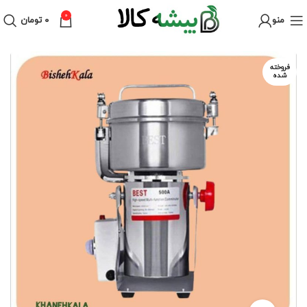
0
منو
۰
تومان
فروخته
شده