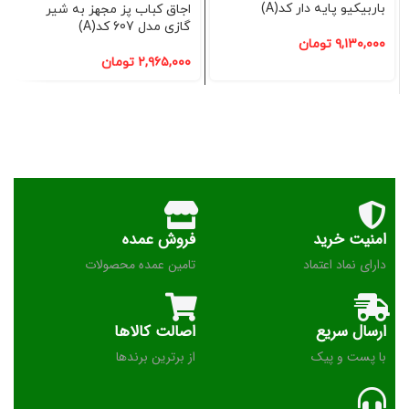
باربیکیو پایه دار کد(A)
اجاق کباب پز مجهز به شیر
گازی مدل 607 کد(A)
۹,۱۳۰,۰۰۰
تومان
۲,۹۶۵,۰۰۰
تومان
امنیت خرید
فروش عمده
دارای نماد اعتماد
تامین عمده محصولات
ارسال سریع
اصالت کالاها
با پست و پیک
از برترین برندها