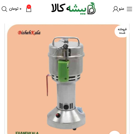
0
منو
۰
تومان
فروخته
شده