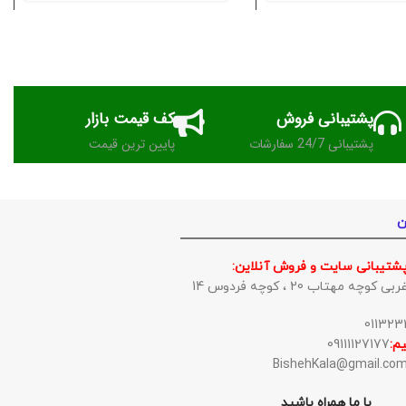
پشتیبانی فروش
کف قیمت بازار
پشتیبانی 24/7 سفارشات
پایین ترین قیمت
ن
پشتیبانی سایت و فروش آنلاین:
وچه مهتاب 20 ، کوچه فردوس 14
م:
09111127177
با ما همراه باشید