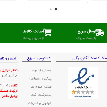
ارسال سریع
اصالت کالاها
با پست و پیک
از برترین برندها
ماد اعتماد الکترونیکی
دسترسی سریع
آدرس و تلف
دفتر مرکزی 
حساب کاربری
خ امیر کبیر غربی ک
پیگیری سفارش
تلفن :
01132332261
علاقه مندی ها
ارتباط مستقی
سفارشات شما
ایمیل دفتر:
BishehKala@gmail.com
قوانین و مقررات