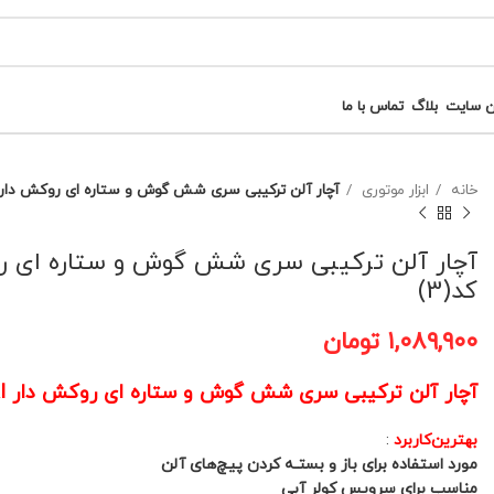
ن سایت
بلاگ
تماس با ما
خانه
ابزار موتوری
آچار آلن ترکیبی سری شش گوش و ستاره ای روکش دار HYUNDAI هیوندای مدل HT180 کد(3
کد(3)
۱,۰۸۹,۹۰۰
تومان
آچار آلن ترکیبی سری شش گوش و ستاره ای روکش دار HYUNDAI هیوندای مدل HT180 کد(3)
بهترین‌کاربرد
:
مورد استفاده برای باز و بستـه کرد‌ن پیچ‌های آلن
مناسب برای سرویس کولر آبی