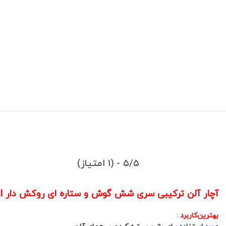
5/5 - (1 امتیاز)
آچار آلن ترکیبی سری شش گوش و ستاره ای روکش دار HYUNDAI هیوندای مدل HT180
بهترین‌کاربرد
: