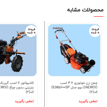
محصولات مشابه
فروخت
فروخت
ه شده
ه شده
چمن زن موتوری 4.7 اسب
کلتیواتور 7 اسب گی
DAEWOO دوو مدل DLM5600SP
کد(2)
کد(2)
تماس بگیرید
تماس بگیرید