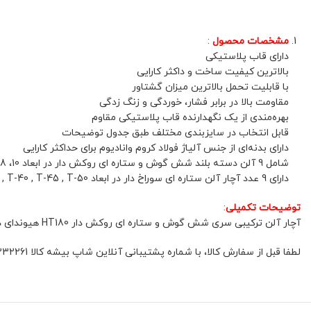
مشخصات محصول
:
دارای قاب پلاستیکی
بالاترین کیفیت ساخت و داکثر کارایی
با قابلیت تحمل بالاترین میزان گشتاور
مقاومت بالا در برابر فشار، خوردگی و زنگ زدگی
بهره‌مندی از یک نگهدارنده قاب پلاستیکی مقاوم
قابل انتخاب در سایزبندی مختلف طبق جدول توضیحات
دارای بدنه‌ای از جنس آلیاژ فولاد کروم وانادیوم برای حداکثر کارایی
شامل 9 آلن دسته بلند شش گوش و ستاره ای روکش دار در ابعاد 10، 8، 6، 5، 4، 3، 2.5، 2، 1.5 میلی‌متر
دارای 9 عدد آچار آلن ستاره ای سوراخ دار در ابعاد T-10 , T-15 , T-20 , T-25 , T-27 , T-30 , T-40 , T-45 , T-50
توضیحات تکمیلی
:
آچار آلن ترکیبی سری شش گوش و ستاره ای روکش دار HT180 هیوندای در ابعاد 10، 8، 6، 5، 4، 3، 2.5، 2، 1.5 میلی‌متری موجود بوده که هریک برای انجام عملیات مختلفی کاربرد دارد.
لطفا قبل از سفارش کالا، با شماره پشتیبانی آنلاین شاپ بیشه کالا 01132332261 و یا 09392337177 هماهنگ فرمائید