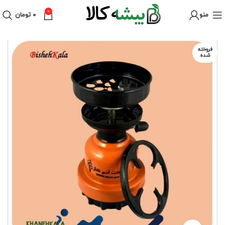
0
منو
۰
تومان
فروخته
شده