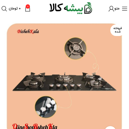
0
منو
۰
تومان
فروخته
شده