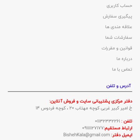
حساب کاربری
پیگیری سفارش
علاقه مندی ها
سفارشات شما
قوانین و مقررات
درباره ما
تماس با ما
آدرس و تلفن
دفتر مرکزی پشتیبانی سایت و فروش آنلاین:
خ امیر کبیر غربی کوچه مهتاب 20 ، کوچه فردوس 14
تلفن :
01132332261
ارتباط مستقیم:
09111127177
ایمیل دفتر:
BishehKala@gmail.com