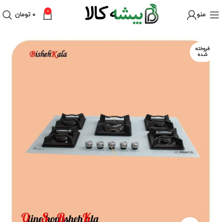
0
منو
۰
تومان
فروخته
شده