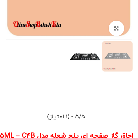
برای بزرگنمایی کلیک کنید
5/5 - (1 امتیاز)
اجاق گاز صفحه ای پنج شعله مدل GO5ML – C4B کد(96)