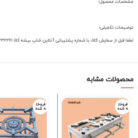
مشخصات محصول؛
توضیحات تکمیلی؛
لطفا قبل از سفارش کالا، با شماره پشتیبانی آنلاین شاپ بیشه کالا 01132332261 و یا 09392337177 هماهنگ فرمائید
محصولات مشابه
فروخت
فروخت
ه شده
ه شده