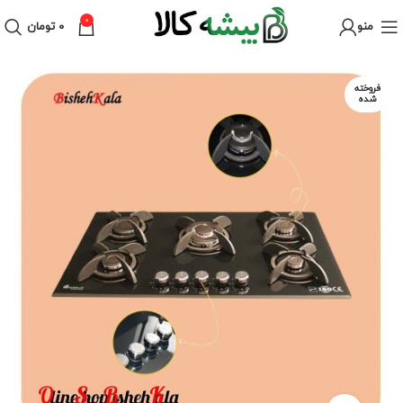
0
منو
۰
تومان
فروخته
شده