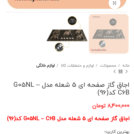
برای بزرگنمایی کلیک کنید
خانه
محصولات
لوازم و متعلقات کالا
لوازم خانگی
اجاق گاز صفحه ای 5 شعله مدل G05NL –
C6B کد(96)
۸,۴۰۰,۰۰۰
تومان
اجاق گاز صفحه ای 5 شعله مدل G05NL – C6B کد(96)
بهترین کاربرد؛