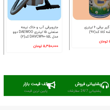
مینی کره گیر برقی 6 لیتری
جاروبرقی آب و خاک نیمه
کالا کد(97)
صنعتی 15 لیتری DAEWOO دوو
مدل DAVCW90-15L کد(2)
تومان
۵,۳۵۰,۰۰۰
تومان
پشتیبانی فروش
کف قیمت بازار
پشتیبانی 24/7 سفارشات
پایین ترین قیمت