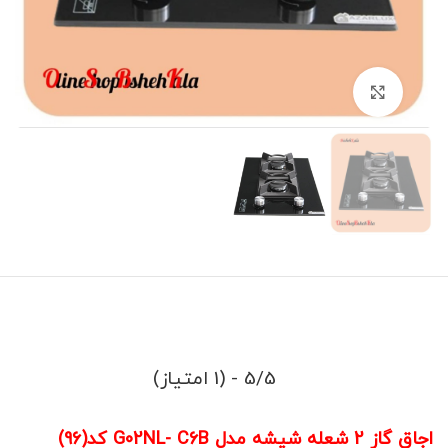
برای بزرگنمایی کلیک کنید
5/5 - (1 امتیاز)
اجاق گاز 2 شعله شیشه مدل G02NL- C6B کد(96)