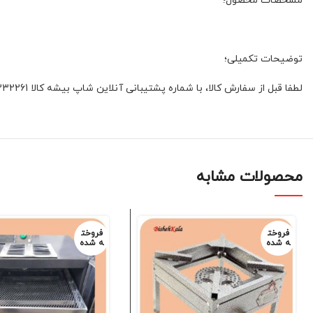
مشخصات محصول؛
توضیحات تکمیلی؛
لطفا قبل از سفارش کالا، با شماره پشتیبانی آنلاین شاپ بیشه کالا 01132332261 و یا 09392337177 هماهنگ فرمائید
محصولات مشابه
فروخت
فروخت
ه شده
ه شده