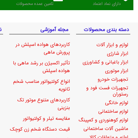
دارای نماد اعتماد
تامین عمده محصولات
دسته بندی محصولات
مجله آموزشی
ن
کاربردهای هواده اسپلش در
لوازم و ابزار آلات
پرورش ماهی
ابزار شارژی
ابزار باغبانی و کشاورزی
تأثیر اکسیژن بر رشد ماهی با
ابزار موتوری
هواده اسپلش
تجهیزات خودرو
انواع کولتیواتور مناسب شخم
تجهیزات فست فود و
ثانویه
رستوران
کاربردهای متنوع موتور تک
لوازم خانگی
بنزینی
لوازم ساختمانی
مقایسه تیلر و کولتیواتور
لوازم کوهنوردی و کمپینگ
ماشین آلات ساختمانی
قیمت دستگاه شخم زن کوچک
لوازم و متعلقات کالا