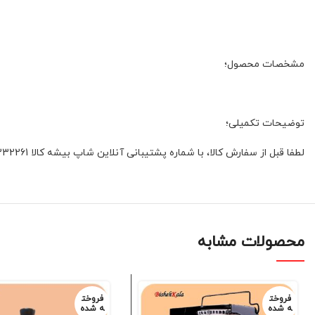
مشخصات محصول؛
توضیحات تکمیلی؛
لطفا قبل از سفارش کالا، با شماره پشتیبانی آنلاین شاپ بیشه کالا 01132332261 و یا 09392337177 هماهنگ فرمائید
محصولات مشابه
فروخت
فروخت
ه شده
ه شده