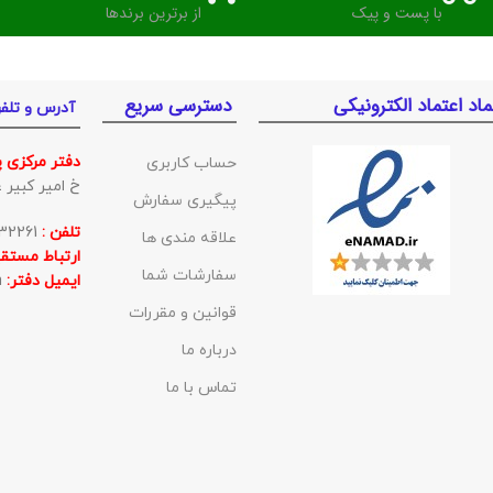
با پست و پیک
از برترین برندها
ماد اعتماد الکترونیکی
دسترسی سریع
آدرس و تلف
دفتر مرکزی 
حساب کاربری
خ امیر کبیر غربی ک
پیگیری سفارش
تلفن :
01132332261
علاقه مندی ها
ارتباط مستقی
سفارشات شما
ایمیل دفتر:
BishehKala@gmail.com
قوانین و مقررات
درباره ما
تماس با ما