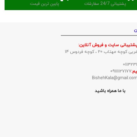
پشتیبانی 24/7 سفارشات
پایین ترین قیمت
ن
پشتیبانی سایت و فروش آنلاین:
وچه مهتاب 20 ، کوچه فردوس 14
م:
09111127177
با ما همراه باشید