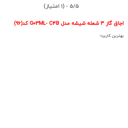
5/5 - (1 امتیاز)
اجاق گاز 3 شعله شیشه مدل G03ML- C4B کد(96)
بهترین کاربرد؛