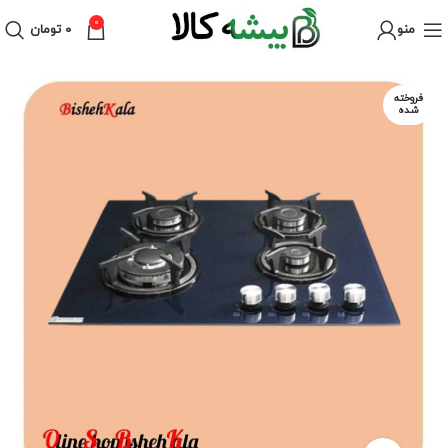
0
منو
۰
تومان
فروخته
شده