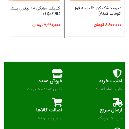
میوه خشک کن 12 طبقه فول
گلابگیر خانگی 40 لیتری بیشه
اتومات کد(A)
کالا کد(61)
۸,۹۰۰,۰۰۰
تومان
۷,۹۶۰,۰۰۰
تومان
امنیت خرید
فروش عمده
دارای نماد اعتماد
تامین عمده محصولات
ارسال سریع
اصالت کالاها
با پست و پیک
از برترین برندها