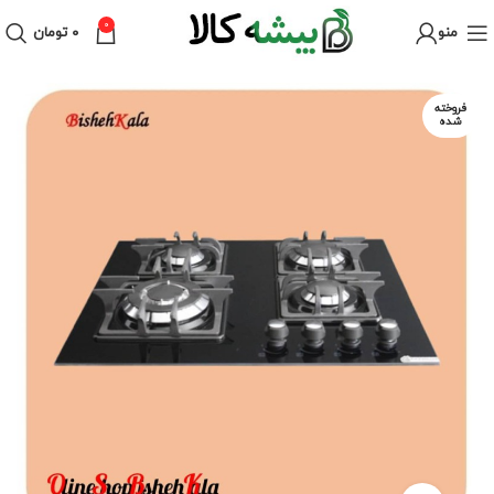
0
منو
۰
تومان
فروخته
شده