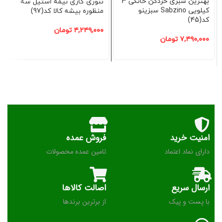
بهترین سبزی خردکن خانگی 3
تنوری گازی نیمه استیل سه
کیلویی Sabzino سبزینو
منظوره بیشه کالا کد(97)
کد(45)
۴,۲۴۹,۰۰۰
تومان
۷,۴۹۰,۰۰۰
تومان
امنیت خرید
فروش عمده
دارای نماد اعتماد
تامین عمده محصولات
ارسال سریع
اصالت کالاها
با پست و پیک
از برترین برندها