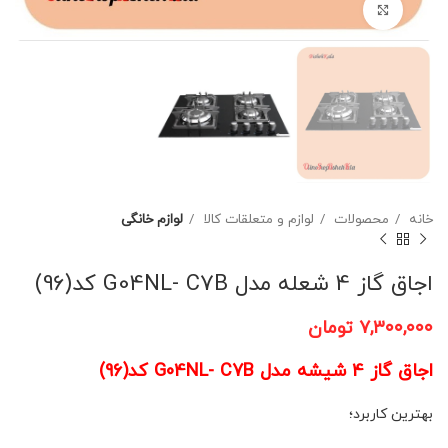
برای بزرگنمایی کلیک کنید
خانه
محصولات
لوازم و متعلقات کالا
لوازم خانگی
اجاق گاز 4 شعله مدل G04NL- C7B کد(96)
۷,۳۰۰,۰۰۰
تومان
اجاق گاز 4 شیشه مدل G04NL- C7B کد(96)
بهترین کاربرد؛