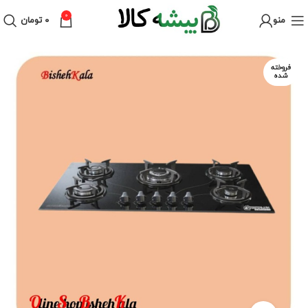
0
منو
۰
تومان
فروخته
شده