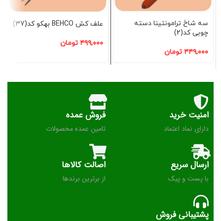
سه شاخ ترامونتینا دسته
علف کش BEHCO بهکو کد(37)
چوبی کد(2)
۴۹۹,۰۰۰
تومان
۴۴۹,۰۰۰
تومان
امنیت خرید
فروش عمده
دارای نماد اعتماد
تامین عمده محصولات
ارسال سریع
اصالت کالاها
با پست و پیک
از برترین برندها
پشتیبانی فروش