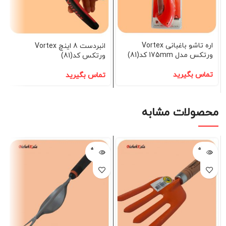
اره تاشو باغبانی Vortex
انبردست 8 اینچ Vortex
ورتکس مدل 175mm کد(81)
ورتکس کد(81)
تماس بگیرید
تماس بگیرید
محصولات مشابه
فروخته
فروخته
شده
شده