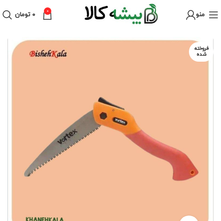
0
منو
۰
تومان
فروخته
شده