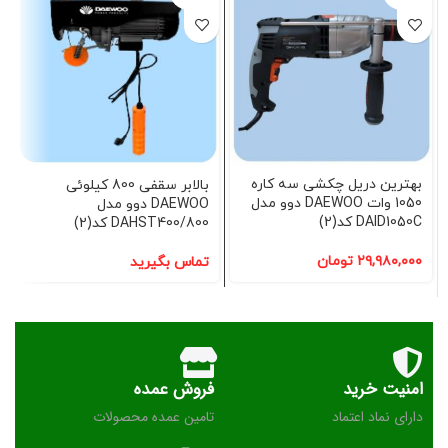
بهترین دریل چکشی سه کاره
بالابر سقفی 800 کیلوئی
1050 وات DAEWOO دوو مدل
DAEWOO دوو مدل
DAID1050C کد(2)
DAHST400/800 کد(2)
۲۹,۹۸۰,۰۰۰
تومان
تماس بگیرید
امنیت خرید
فروش عمده
دارای نماد اعتماد
تامین عمده محصولات