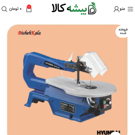
0
منو
۰
تومان
فروخته
شده