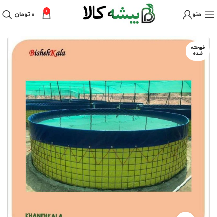
0
منو
۰
تومان
فروخته
شده