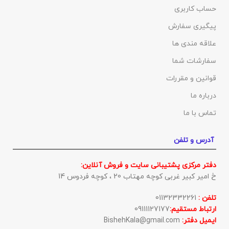
حساب کاربری
پیگیری سفارش
علاقه مندی ها
سفارشات شما
قوانین و مقررات
درباره ما
تماس با ما
آدرس و تلفن
دفتر مرکزی پشتیبانی سایت و فروش آنلاین:
خ امیر کبیر غربی کوچه مهتاب 20 ، کوچه فردوس 14
تلفن :
01132332261
ارتباط مستقیم:
09111127177
ایمیل دفتر:
BishehKala@gmail.com