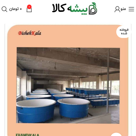
0
منو
۰
تومان
فروخته
شده