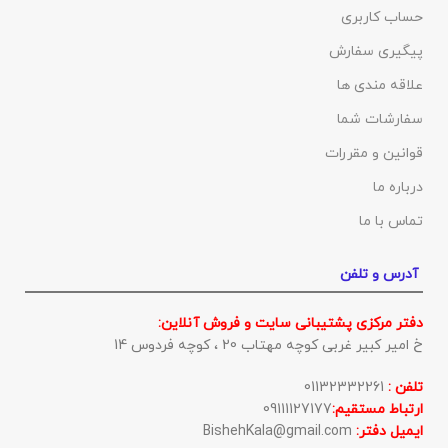
حساب کاربری
پیگیری سفارش
علاقه مندی ها
سفارشات شما
قوانین و مقررات
درباره ما
تماس با ما
آدرس و تلفن
دفتر مرکزی پشتیبانی سایت و فروش آنلاین:
خ امیر کبیر غربی کوچه مهتاب 20 ، کوچه فردوس 14
تلفن :
01132332261
ارتباط مستقیم:
09111127177
ایمیل دفتر:
BishehKala@gmail.com