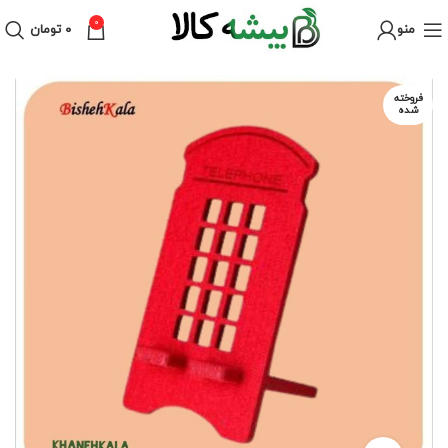
0
منو
۰
تومان
فروخته
شده