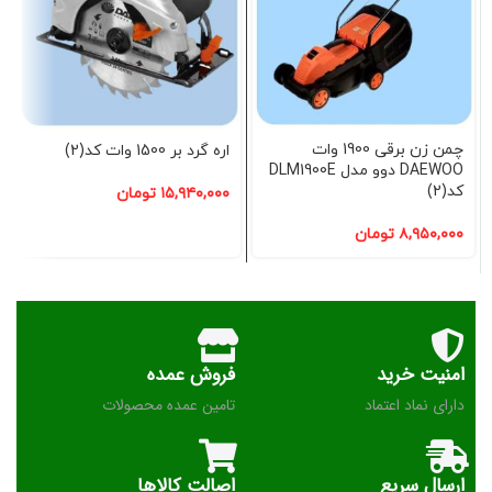
چمن زن برقی 1900 وات
اره گرد بر 1500 وات کد(2)
DAEWOO دوو مدل DLM1900E
کد(2)
۱۵,۹۴۰,۰۰۰
تومان
۸,۹۵۰,۰۰۰
تومان
امنیت خرید
فروش عمده
دارای نماد اعتماد
تامین عمده محصولات
ارسال سریع
اصالت کالاها