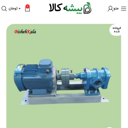
0
منو
۰
تومان
فروخته
شده