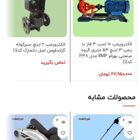
الکتروپمپ 10 اسب 3 فاز با
الکتروپمپ 2 اینچ سیرکوله
پمپ 3 اینچ 53 متری گروه
گراندفوس اصل دانمارک کد(1)
صنعتی بهرام BMP مدل P38
کد(1)
تماس بگیرید
۲۷,۹۵۰,۰۰۰
تومان
محصولات مشابه
فروخته
فروخته
شده
شده