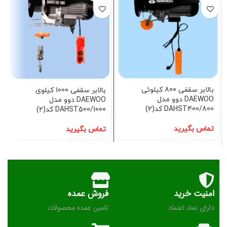
بالابر سقفی 800 کیلوئی
بالابر سقفی 1000 کیلوی
DAEWOO دوو مدل
DAEWOO دوو مدل
DAHST400/800 کد(2)
DAHST500/1000 کد(2)
تماس بگیرید
تماس بگیرید
امنیت خرید
فروش عمده
دارای نماد اعتماد
تامین عمده محصولات