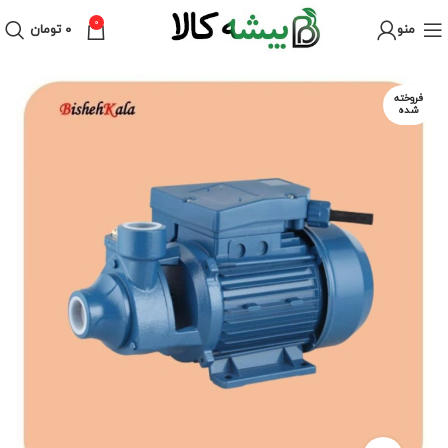
0
منو
۰
تومان
فروخته
شده