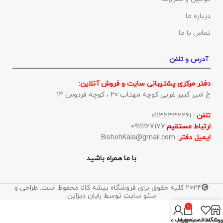
درباره ما
تماس با ما
آدرس و تلفن
دفتر مرکزی پشتیبانی سایت و فروش آنلاین:
خ امیر کبیر غربی کوچه مهتاب 20 ، کوچه فردوس 14
تلفن :
01132332261
ارتباط مستقیم:
09111127177
ایمیل دفتر:
BishehKala@gmail.com
با ما همراه باشید
2024 کلیه حقوق برای فروشگاه بیشه کالا محفوظ است. طراحی و
سئو سایت توسط رایان دیزاین
0
روشگاه
ست علاقه مندی ها
سبد خرید
حساب من