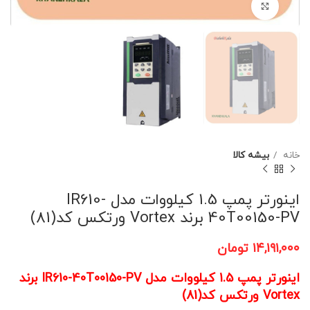
برای بزرگنمایی کلیک کنید
خانه
بیشه کالا
اینورتر پمپ 1.5 کیلووات مدل IR610-
40T00150-PV برند Vortex ورتکس کد(81)
۱۴,۱۹۱,۰۰۰
تومان
اینورتر پمپ 1.5 کیلووات مدل IR610-40T00150-PV برند
Vortex ورتکس کد(81)