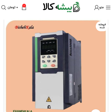
0
منو
۰
تومان
فروخته
شده