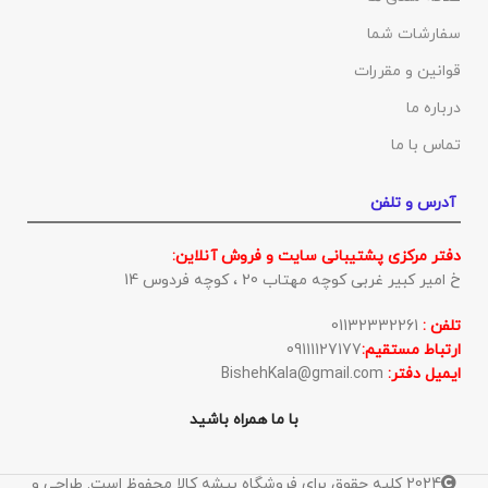
سفارشات شما
قوانین و مقررات
درباره ما
تماس با ما
آدرس و تلفن
دفتر مرکزی پشتیبانی سایت و فروش آنلاین:
خ امیر کبیر غربی کوچه مهتاب 20 ، کوچه فردوس 14
تلفن :
01132332261
ارتباط مستقیم:
09111127177
ایمیل دفتر:
BishehKala@gmail.com
با ما همراه باشید
2024 کلیه حقوق برای فروشگاه بیشه کالا محفوظ است. طراحی و