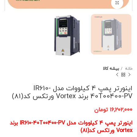
برای بزرگنمایی کلیک کنید
خانه
بیشه کالا
اینورتر پمپ 4 کیلووات مدل IR610-
40T00400-PV برند Vortex ورتکس کد(81)
۱۶,۲۰۲,۰۰۰
تومان
اینورتر پمپ 4 کیلووات مدل IR610-40T00400-PV برند
Vortex ورتکس کد(81)