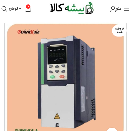
0
منو
۰
تومان
فروخته
شده