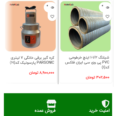
فروخته
فروخته
شده
شده
شیلنگ 1/2-1 اینچ خرطومی
کره گیر برقی خانگی 7 لیتری
PVC پی وی سی ایران فلکس
PARSONIC پارسونیک کد(61)
کد(1)
۸,۹۰۰,۰۰۰
تومان
۳۰۲,۵۰۰
تومان
امنیت خرید
فروش عمده