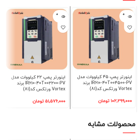
فروخته
فروخته
شده
شده
اینورتر پمپ 45 کیلووات مدل
اینورتر پمپ 22 کیلووات مدل
IR610-40T004500-PV برند
IR610-40T002200-PV برند
Vortex ورتکس کد(81)
Vortex ورتکس کد(81)
۱۰۲,۲۹۹,۰۰۰
تومان
۵۱,۵۷۶,۰۰۰
تومان
محصولات مشابه