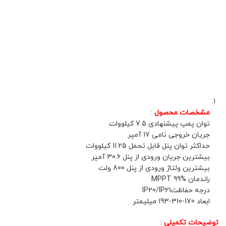
مشخصات محصول
:
توان پمپ پیشنهادی 7.5 کیلووات
جریان خروجی نامی 17 آمپر
حداکثر توان پنل قابل تحمل 11.25 کیلووات
بیشترین جریان ورودی از پنل 30.6 آمپر
بیشترین ولتاژ ورودی از پنل 800 ولت
راندمان MPPT 99%
درجه حفاظتIP20/IP21
ابعاد 170-310-193 میلیمتر
توضیحات تکمیلی
: