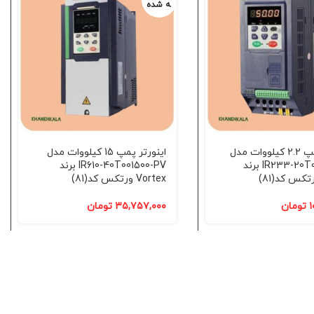
ه شده
اینورتر پمپ 2.2 کیلووات مدل
اینورتر پمپ 15 کیلووات مدل
IR233-20T00220-PV برند
IR610-40T001500-PV برند
Vortex ورتکس کد(81)
۱
تومان
۳۵,۷۵۷,۰۰۰
تومان