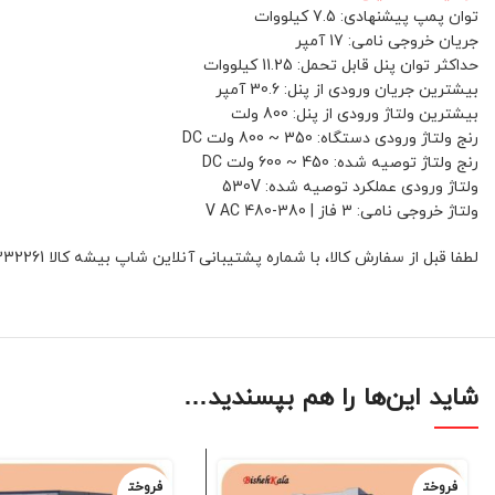
توان پمپ پیشنهادی: 7.5 کیلووات
جریان خروجی نامی: 17 آمپر
حداکثر توان پنل قابل تحمل: 11.25 کیلووات
بیشترین جریان ورودی از پنل: 30.6 آمپر
بیشترین ولتاژ ورودی از پنل: 800 ولت
رنج ولتاژ ورودی دستگاه: 350 ~ 800 ولت DC
رنج ولتاژ توصیه شده: 450 ~ 600 ولت DC
ولتاژ ورودی عملکرد توصیه شده: 530V
ولتاژ خروجی نامی: 3 فاز | 380-480 V AC
لطفا قبل از سفارش کالا، با شماره پشتیبانی آنلاین شاپ بیشه کالا 01132332261 و یا 09392337177 هماهنگ فرمائید
شاید این‌ها را هم بپسندید…
فروخت
فروخت