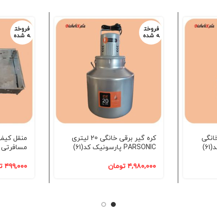
فروخت
فروخت
ه شده
ه شده
یتری خانگی
کره گیر برقی خانگی 20 لیتری
منقل کیف
PARSONIC پارسونیک کد(61)
مسافرتی ک
۴,۹۸۰,۰۰۰
تومان
۴۹۹,۰۰۰
ت