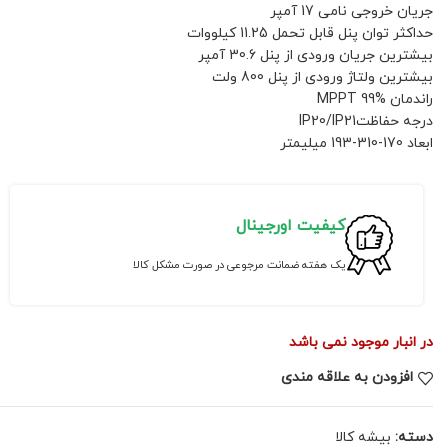
جریان خروجی نامی 17 آمپر
حداکثر توان پنل قابل تحمل 11.25 کیلووات
بیشترین جریان ورودی از پنل 30.6 آمپر
بیشترین ولتاژ ورودی از پنل 800 ولت
راندمان MPPT 99%
درجه حفاظتIP20/IP21
ابعاد 170-310-193 میلیمتر
کیفیت اورجینال
یک هفته ضمانت مرجوعی در صورت مشکل کالا
در انبار موجود نمی باشد
افزودن به علاقه مندی
دسته:
بیشه کالا