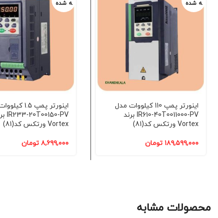
ه شده
ه شده
اینورتر پمپ 110 کیلووات مدل
اینورتر پمپ 1.5 ک
IR610-40T0011000-PV برند
-20T00150-PV
Vortex ورتکس کد(81)
Vortex ورتکس کد(81)
۱۸۹,۵۹۹,۰۰۰
تومان
۸,۶۹۹,۰۰۰
تومان
محصولات مشابه