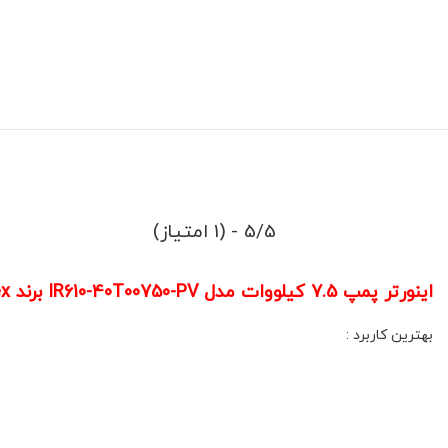
5/5 - (1 امتیاز)
اینورتر پمپ 7.5 کیلووات مدل IR610-40T00750-PV برند Vortex ورتکس کد(81)
بهترین کاربرد :