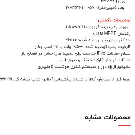
وزن 23.85kg
ابعاد (میلی‌متر) 570-410-178mm
توضیحات تکمیلی
:
اینورتر پمپ برند گرووات (Growatt)
راندمان MPPT تا 99٪
حداکثر توان پنل توصیه شده: 26500
ظرفیت پمپ توصیه شده: 18500 وات یا 25 اسب بخار
سطح حفاظت IP65 مناسب برای محیط های خشن در فضای باز
حفاظت در حال کارکرد خشک و بدون آب
مانیتور از راه دور و سیستم کنترل هوشمند (اختیاری
لطفا قبل از سفارش کالا، با شماره پشتیبانی آنلاین شاپ بیشه کالا 01132332261 و یا 09392337177 هماهنگ فرمائید
محصولات مشابه