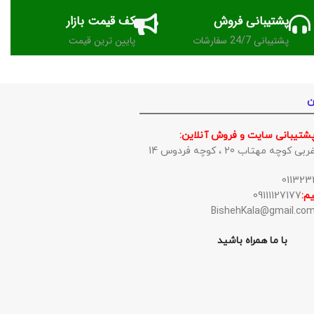
پشتیبانی فروش
کف قیمت بازار
پشتیبانی 24/7 سفارشات
پایین ترین قیمت
ن
پشتیبانی سایت و فروش آنلاین:
وچه مهتاب 20 ، کوچه فردوس 14
م:
09111127177
با ما همراه باشید