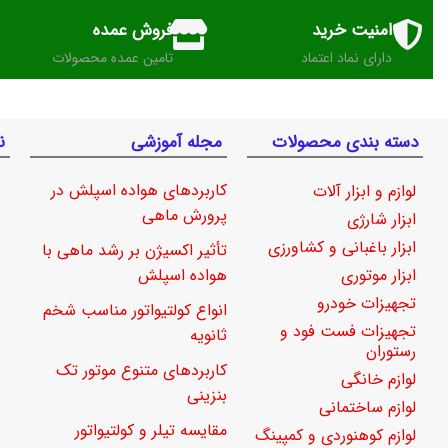
امنیت خرید
فروش عمده
دارای نماد اعتماد
تامین عمده محصولات
دسته بندی محصولات
مجله آموزشی
ن
کاربردهای هواده اسپلش در
لوازم و ابزار آلات
پرورش ماهی
ابزار شارژی
ابزار باغبانی و کشاورزی
تأثیر اکسیژن بر رشد ماهی با
ابزار موتوری
هواده اسپلش
تجهیزات خودرو
انواع کولتیواتور مناسب شخم
تجهیزات فست فود و
ثانویه
رستوران
کاربردهای متنوع موتور تک
لوازم خانگی
بنزینی
لوازم ساختمانی
مقایسه تیلر و کولتیواتور
لوازم کوهنوردی و کمپینگ