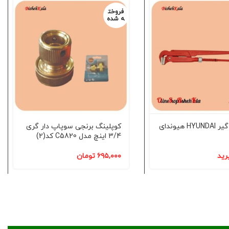
فروخت
ه شده
آچار لوله گیر HYUNDAI هیوندای
کوپلینگ برنجی سوپاپ دار گری
3/4 اینچ مدل C5820 کد(2)
رید
۶۹۵,۰۰۰
تومان