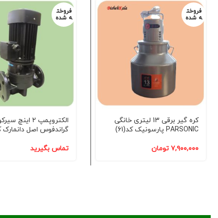
فروخت
فروخت
ه شده
ه شده
کره گیر برقی 13 لیتری خانگی
الکتروپمپ 2 اینچ سیر
PARSONIC پارسونیک کد(61)
گراندفوس اصل دانمارک کد(
۷,۹۰۰,۰۰۰
تومان
تماس بگیرید