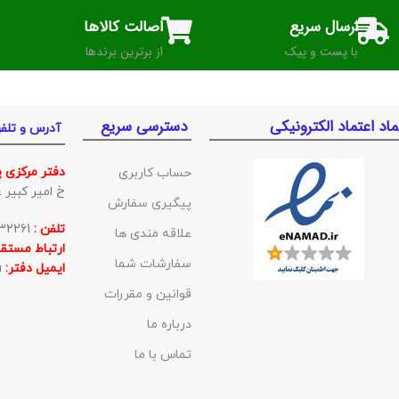
ارسال سریع
اصالت کالاها
با پست و پیک
از برترین برندها
ماد اعتماد الکترونیکی
دسترسی سریع
آدرس و تلف
دفتر مرکزی 
حساب کاربری
خ امیر کبیر غربی ک
پیگیری سفارش
تلفن :
01132332261
علاقه مندی ها
ارتباط مستقی
سفارشات شما
ایمیل دفتر:
BishehKala@gmail.com
قوانین و مقررات
درباره ما
تماس با ما