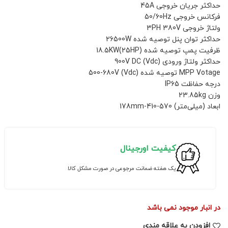
حداکثر جریان خروجی 45A
فرکانس خروجی 50/60Hz
ولتاژ خروجی 3PH 380V
حداکثر توان پنل توصیه شده 26500W
ظرفیت پمپ توصیه شده 18.5KW(25HP)
حداکثر ولتاژ ورودی DC (Vdc)‏ 900V
درجه حفاظت IP65
وزن 23.85kg
ابعاد (میلی‌متر) 570-410-178mm
کیفیت اورجینال
یک هفته ضمانت مرجوعی در صورت مشکل کالا
در انبار موجود نمی باشد
افزودن به علاقه مندی