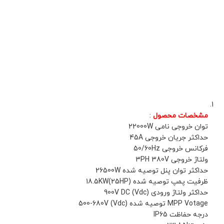
مشخصات محصول
:
توان خروجی نامی 22000W
حداکثر جریان خروجی 45A
فرکانس خروجی 50/60Hz
ولتاژ خروجی 3PH 380V
حداکثر توان پنل توصیه شده 26500W
ظرفیت پمپ توصیه شده 18.5KW(25HP)
حداکثر ولتاژ ورودی DC (Vdc)‏ 900V
درجه حفاظت IP65