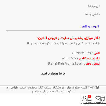
درباره ما
تماس با ما
آدرس و تلفن
دفتر مرکزی پشتیبانی سایت و فروش آنلاین:
خ امیر کبیر غربی کوچه مهتاب 20 ، کوچه فردوس 14
تلفن :
01132332261
ارتباط مستقیم:
09111127177
ایمیل دفتر:
BishehKala@gmail.com
با ما همراه باشید
2024 کلیه حقوق برای فروشگاه بیشه کالا محفوظ است. طراحی و
سئو سایت توسط رایان دیزاین
0
روشگاه
ست علاقه مندی ها
سبد خرید
حساب من