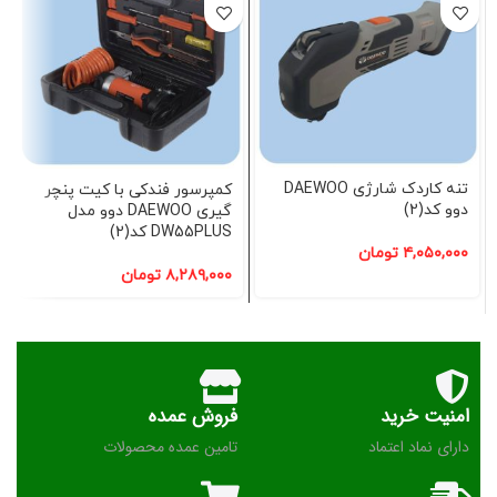
تنه کاردک شارژی DAEWOO
کمپرسور فندکی با کیت پنچر
دوو کد(2)
گیری DAEWOO دوو مدل
DW55PLUS کد(2)
۴,۰۵۰,۰۰۰
تومان
۸,۲۸۹,۰۰۰
تومان
امنیت خرید
فروش عمده
دارای نماد اعتماد
تامین عمده محصولات