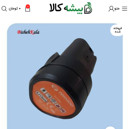
0
منو
۰
تومان
فروخته
شده