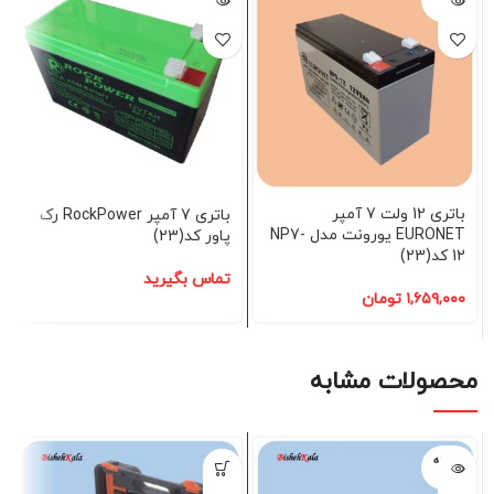
شده
شده
باتری 12 ولت 7 آمپر
باتری 7 آمپر RockPower رک
EURONET یورونت مدل NP7-
پاور کد(23)
12 کد(23)
تماس بگیرید
۱,۶۵۹,۰۰۰
تومان
محصولات مشابه
فروخته
شده