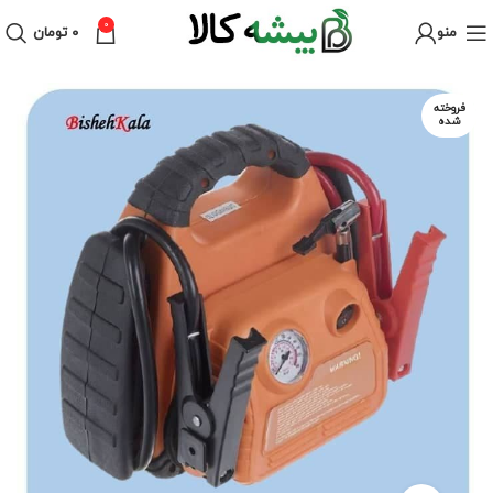
0
منو
۰
تومان
فروخته
شده