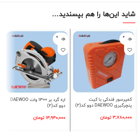
شاید این‌ها را هم بپسندید…
فروخته
فروخته
شده
شده
کمپرسور فندکی با کیت
اره گرد بر 1300 وات DAEWOO
پنچرگیری DAEWOO دوو کد(2)
دوو کد(2)
۳,۷۸۰,۰۰۰
تومان
۱۴,۹۴۰,۰۰۰
تومان