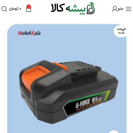
0
منو
۰
تومان
فروخته
شده