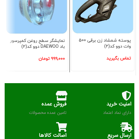
پوسته شمشاد زن برقی 500
نمایشگر سطح روغن کمپرسور
وات دوو کد(2)
باد DAEWOO دوو کد(2)
تماس بگیرید
۹۹۹,۰۰۰
تومان
امنیت خرید
فروش عمده
دارای نماد اعتماد
تامین عمده محصولات
ارسال سریع
اصالت کالاها