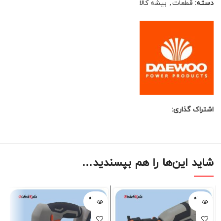
دسته:
قطعات
,
بیشه کالا
اشتراک گذاری:
شاید این‌ها را هم بپسندید…
فروخته
فروخته
شده
شده