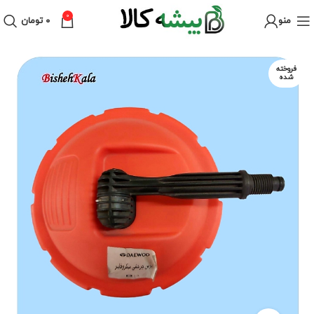
0
منو
۰
تومان
فروخته
شده