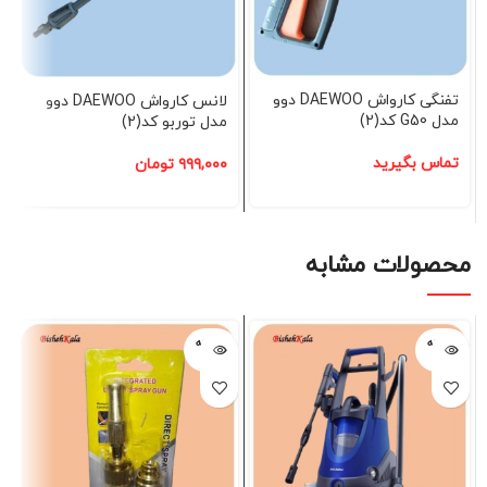
تفنگی کارواش DAEWOO دوو
لانس کارواش DAEWOO دوو
مدل G50 کد(2)
مدل توربو کد(2)
تماس بگیرید
۹۹۹,۰۰۰
تومان
محصولات مشابه
فروخته
فروخته
شده
شده