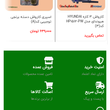
کارواش 3 کاره HYUNDAI
اسپری کارواش دسته برنجی
هیوندای مدل HP1512-PW
توجیبی کد(A)
کد(3)
۶۴۹,۰۰۰
تومان
تماس بگیرید
امنیت خرید
فروش عمده
دارای نماد اعتماد
تامین عمده محصولات
ارسال سریع
اصالت کالاها
با پست و پیک
از برترین برندها