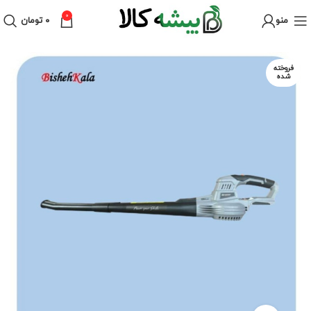
0
منو
۰
تومان
فروخته
شده