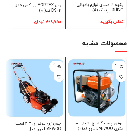
پکیج 4 عددی لوازم باغبانی
بیل VORTEX ورتکس مدل
RHINO رینو کد(A)
DS02 کد(81)
تماس بگیرید
۴۶۸,۷۵۰
تومان
محصولات مشابه
فروخته
فروخته
شده
شده
موتور پمپ 4 اینچ بنزینی 18
چمن زن موتوری 4.7 اسب
متری DAEWOO دوو کد(2)
DAEWOO دوو مدل