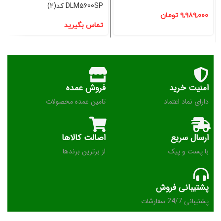
DLM5600SP کد(2)
۹,۹۸۹,۰۰۰
تومان
تماس بگیرید
امنیت خرید
فروش عمده
دارای نماد اعتماد
تامین عمده محصولات
ارسال سریع
اصالت کالاها
با پست و پیک
از برترین برندها
پشتیبانی فروش
پشتیبانی 24/7 سفارشات