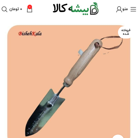
0
منو
۰
تومان
فروخته
شده