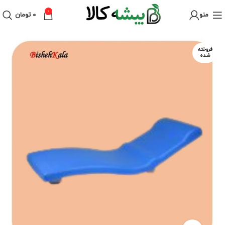
0
منو
۰
تومان
فروخته
شده