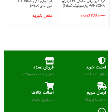
کره گیر برقی خانگی 20 لیتری
آچارهای تکی HYUNDAI
PARSONIC پارسونیک کد(61)
هیوندای کد(3)
۴,۹۸۰,۰۰۰
تومان
تماس بگیرید
امنیت خرید
فروش عمده
دارای نماد اعتماد
تامین عمده محصولات
ارسال سریع
اصالت کالاها
با پست و پیک
از برترین برندها