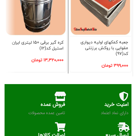
جعبه کمکهای اولیه دیواری
کره گیر برقی 150 لیتری ایران
مقوایی با روکش برزنتی
استیل کد(12)
کد(97)
۱۳,۳۲۰,۰۰۰
تومان
۳۹۹,۰۰۰
تومان
امنیت خرید
فروش عمده
دارای نماد اعتماد
تامین عمده محصولات
ارسال سریع
اصالت کالاها