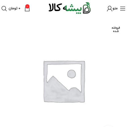
0
منو
۰
تومان
فروخته
شده