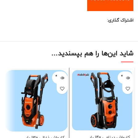
اشتراک گذاری:
شاید این‌ها را هم بپسندید…
فروخته
فروخته
شده
شده
کارواش دینامی 140 بار
کارواش ذغالی 130 بار