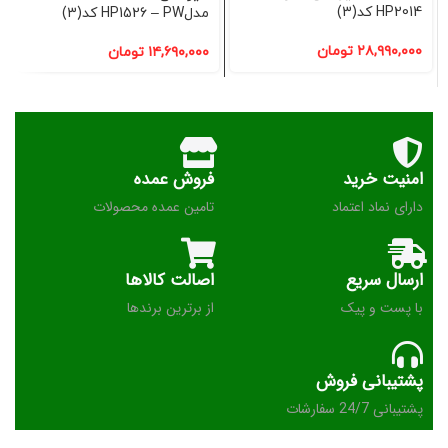
HP2014 کد(3)
مدلHP1526 – PW کد(3)
۲۸,۹۹۰,۰۰۰
تومان
۱۴,۶۹۰,۰۰۰
تومان
امنیت خرید
فروش عمده
دارای نماد اعتماد
تامین عمده محصولات
ارسال سریع
اصالت کالاها
با پست و پیک
از برترین برندها
پشتیبانی فروش
پشتیبانی 24/7 سفارشات