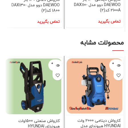
DAEWOO دوو مدل DAX110-
DAEWOO دوو مدل DAX130-
2100A کد(2)
1800 کد(2)
تماس بگیرید
تماس بگیرید
محصولات مشابه
فروخته
فروخته
شده
شده
کارواش دینامی 2000 وات
کارواش صنعتی 1500وات
HYUNDAI هیوندای مدل
هیوندای HYUNDAI