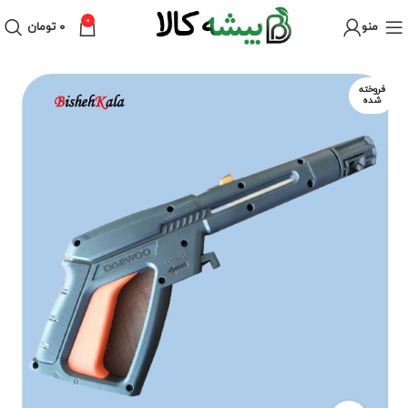
0
منو
۰
تومان
فروخته
شده