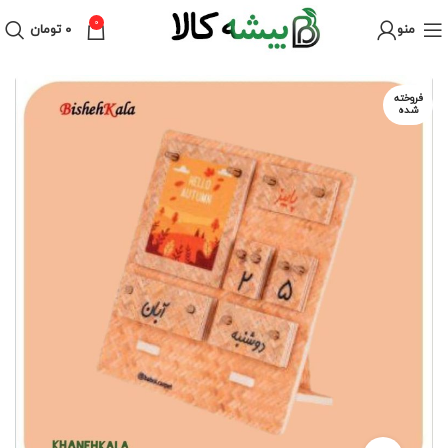
0
منو
۰
تومان
فروخته
شده