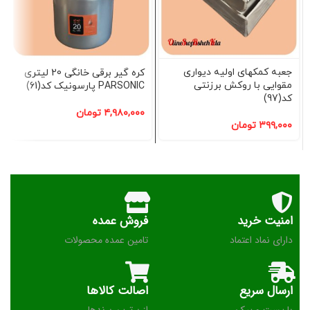
جعبه کمکهای اولیه دیواری
کره گیر برقی خانگی 20 لیتری
مقوایی با روکش برزنتی
PARSONIC پارسونیک کد(61)
کد(97)
۴,۹۸۰,۰۰۰
تومان
۳۹۹,۰۰۰
تومان
امنیت خرید
فروش عمده
دارای نماد اعتماد
تامین عمده محصولات
ارسال سریع
اصالت کالاها