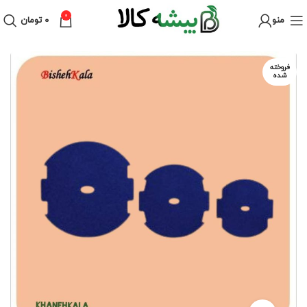
0
منو
۰
تومان
فروخته
شده