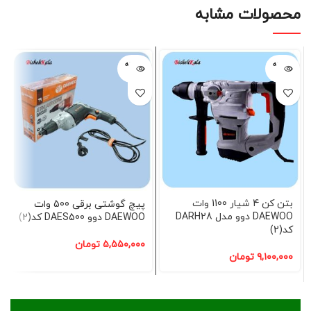
محصولات مشابه
فروخته
فروخته
شده
شده
بتن کن 4 شیار 1100 وات
پیچ گوشتی برقی 500 وات
DAEWOO دوو مدل DARH28
DAEWOO دوو DAES500 کد(2)
کد(2)
۵,۵۵۰,۰۰۰
تومان
۹,۱۰۰,۰۰۰
تومان