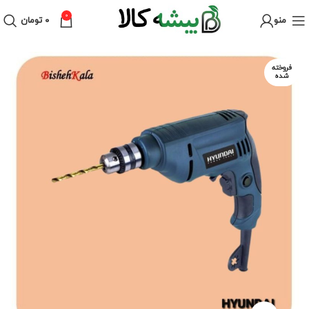
0
منو
۰
تومان
فروخته
شده