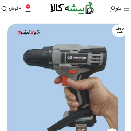
0
منو
۰
تومان
فروخته
شده