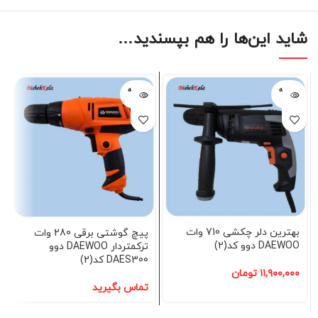
شاید این‌ها را هم بپسندید…
فروخته
فروخته
شده
شده
بهترین دلر چکشی 710 وات
پیچ گوشتی برقی 280 وات
DAEWOO دوو کد(2)
ترکمتردار DAEWOO دوو
DAES300 کد(2)
۱۱,۹۰۰,۰۰۰
تومان
تماس بگیرید