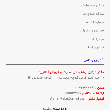
پیگیری سفارش
علاقه مندی ها
سفارشات شما
قوانین و مقررات
درباره ما
تماس با ما
آدرس و تلفن
دفتر مرکزی پشتیبانی سایت و فروش آنلاین:
خ امیر کبیر غربی کوچه مهتاب 20 ، کوچه فردوس 14
تلفن :
01132332261
ارتباط مستقیم:
09111127177
ایمیل دفتر:
BishehKala@gmail.com
با ما همراه باشید